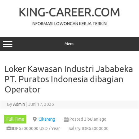
Skip
to
KING-CAREER.COM
content
INFORMASI LOWONGAN KERJA TERKINI
Menu
Loker Kawasan Industri Jababeka
PT. Puratos Indonesia dibagian
Operator
By
Admin
|
Juni 17, 2026
Full Time
Cikarang
Posted 2 bulan ago
IDR65000000 USD / Year
Salary: IDR65000000