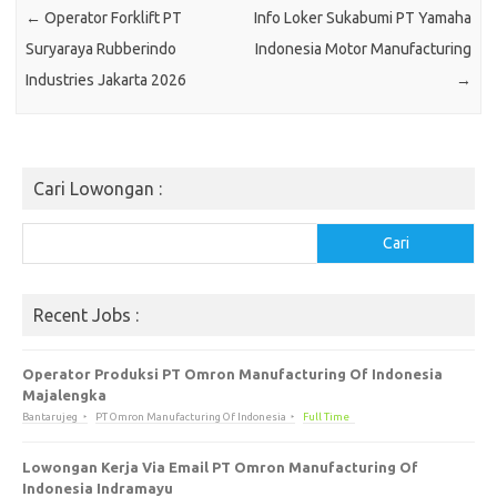
←
Oреrаtоr Forklift PT
Info Loker Sukabumi PT Yamaha
Suryaraya Rubbеrіndо
Indonesia Motor Manufacturing
Induѕtrіеѕ Jakarta 2026
→
Cari Lowongan :
Cari
Cari
Recent Jobs :
Operator Produksi PT Omron Manufacturing Of Indonesia
Majalengka
Bantarujeg
PT Omron Manufacturing Of Indonesia
Full Time
Lowongan Kerja Via Email PT Omron Manufacturing Of
Indonesia Indramayu