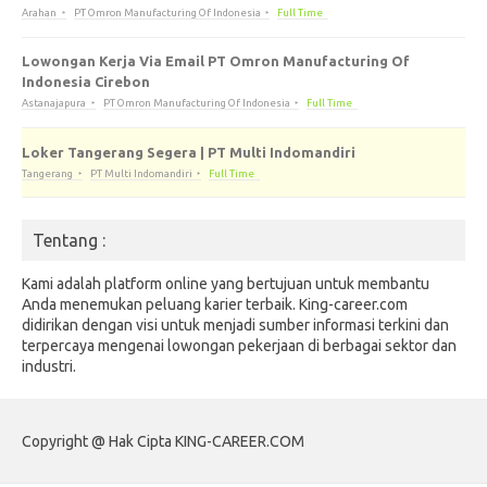
Arahan
PT Omron Manufacturing Of Indonesia
Full Time
Lowongan Kerja Via Email PT Omron Manufacturing Of
Indonesia Cirebon
Astanajapura
PT Omron Manufacturing Of Indonesia
Full Time
Loker Tangerang Segera | PT Multi Indomandiri
Tangerang
PT Multi Indomandiri
Full Time
Tentang :
Kami adalah platform online yang bertujuan untuk membantu
Anda menemukan peluang karier terbaik. King-career.com
didirikan dengan visi untuk menjadi sumber informasi terkini dan
terpercaya mengenai lowongan pekerjaan di berbagai sektor dan
industri.
Copyright @ Hak Cipta KING-CAREER.COM