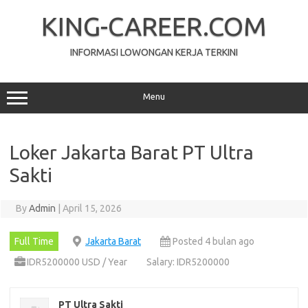
Skip
to
KING-CAREER.COM
content
INFORMASI LOWONGAN KERJA TERKINI
Menu
Loker Jakarta Barat PT Ultra
Sakti
By
Admin
|
April 15, 2026
Full Time
Jakarta Barat
Posted 4 bulan ago
IDR5200000 USD / Year
Salary: IDR5200000
PT Ultra Sakti