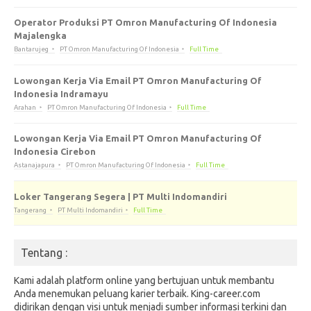
Operator Produksi PT Omron Manufacturing Of Indonesia
Majalengka
Bantarujeg
PT Omron Manufacturing Of Indonesia
Full Time
Lowongan Kerja Via Email PT Omron Manufacturing Of
Indonesia Indramayu
Arahan
PT Omron Manufacturing Of Indonesia
Full Time
Lowongan Kerja Via Email PT Omron Manufacturing Of
Indonesia Cirebon
Astanajapura
PT Omron Manufacturing Of Indonesia
Full Time
Loker Tangerang Segera | PT Multi Indomandiri
Tangerang
PT Multi Indomandiri
Full Time
Tentang :
Kami adalah platform online yang bertujuan untuk membantu
Anda menemukan peluang karier terbaik. King-career.com
didirikan dengan visi untuk menjadi sumber informasi terkini dan