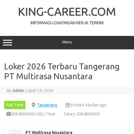
Skip
to
KING-CAREER.COM
content
INFORMASI LOWONGAN KERJA TERKINI
Menu
Loker 2026 Terbaru Tangerang
PT Multirasa Nusantara
By
Admin
|
April 14, 2026
Full Time
Tangerang
Posted 4 bulan ago
IDR4800000 USD / Year
Salary: IDR4800000
PT Multirasa Nusantara