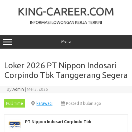
Skip
to
KING-CAREER.COM
content
INFORMASI LOWONGAN KERJA TERKINI
Menu
Loker 2026 PT Nippon Indosari
Corpindo Tbk Tanggerang Segera
By
Admin
|
Mei 3, 2026
Full Time
karawaci
Posted 3 bulan ago
PT Nippon Indosari Corpindo Tbk