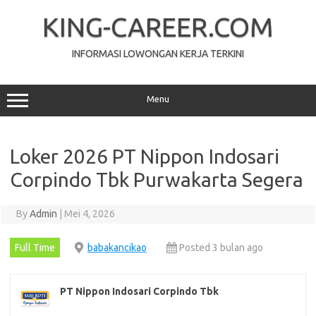
Skip
to
KING-CAREER.COM
content
INFORMASI LOWONGAN KERJA TERKINI
Menu
Loker 2026 PT Nippon Indosari
Corpindo Tbk Purwakarta Segera
By
Admin
|
Mei 4, 2026
Full Time
babakancikao
Posted 3 bulan ago
PT Nippon Indosari Corpindo Tbk