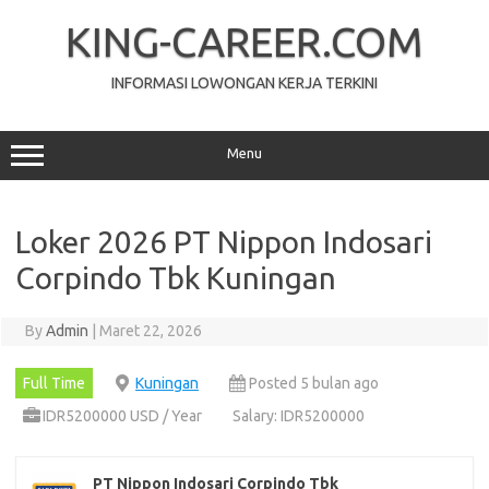
Skip
to
KING-CAREER.COM
content
INFORMASI LOWONGAN KERJA TERKINI
Menu
Loker 2026 PT Nippon Indosari
Corpindo Tbk Kuningan
By
Admin
|
Maret 22, 2026
Full Time
Kuningan
Posted 5 bulan ago
IDR5200000 USD / Year
Salary: IDR5200000
PT Nippon Indosari Corpindo Tbk