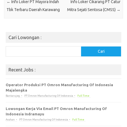
←
Info Loker PT Mayora Indah
Info Loker Cikarang PT Cаtur
Tbk Terbaru Daerah Karawang
Mitra Sеjаtі Sentosa (CMSS)
→
Cari Lowongan :
Cari
Cari
Recent Jobs :
Operator Produksi PT Omron Manufacturing Of Indonesia
Majalengka
Bantarujeg
PT Omron Manufacturing Of Indonesia
Full Time
Lowongan Kerja Via Email PT Omron Manufacturing Of
Indonesia Indramayu
Arahan
PT Omron Manufacturing Of Indonesia
Full Time