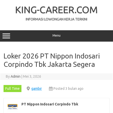
Skip
to
KING-CAREER.COM
content
INFORMASI LOWONGAN KERJA TERKINI
Menu
Loker 2026 PT Nippon Indosari
Corpindo Tbk Jakarta Segera
By
Admin
|
Mei 3, 2026
Full Time
gambir
Posted 3 bulan ago
PT Nippon Indosari Corpindo Tbk