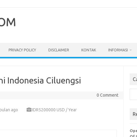
COM
PRIVACY POLICY
DISCLAIMER
KONTAK
INFORMASI
i Indonesia Ciluengsi
C
Cari
0 Comment
bulan ago
IDR5200000 USD / Year
R
Ope
Of 