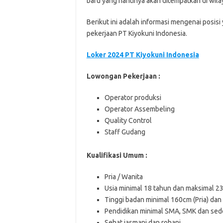
baru yang nantinya akan ditempatkan di wila
Berikut ini adalah informasi mengenai posisi
pekerjaan PT Kiyokuni Indonesia.
Loker 2024 PT Kiyokuni Indonesia
Lowongan Pekerjaan :
Operator produksi
Operator Assembeling
Quality Control
Staff Gudang
Kualifikasi Umum :
Pria / Wanita
Usia minimal 18 tahun dan maksimal 2
Tinggi badan minimal 160cm (Pria) dan
Pendidikan minimal SMA, SMK dan sede
Sehat jasmani dan rohani