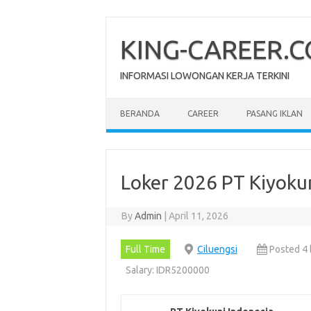
Skip
to
content
KING-CAREER.
INFORMASI LOWONGAN KERJA TERKINI
BERANDA
CAREER
PASANG IKLAN
Loker 2026 PT Kiyokun
By
Admin
|
April 11, 2026
Full Time
Ciluengsi
Posted 4 
Salary: IDR5200000