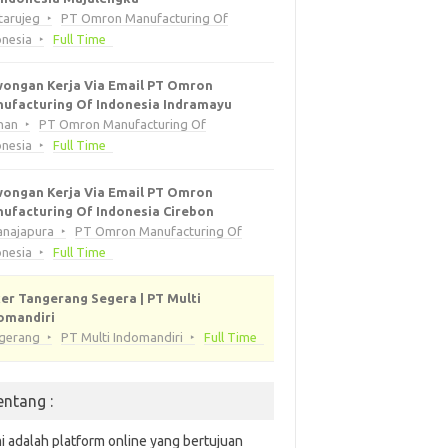
tarujeg
PT Omron Manufacturing Of
onesia
Full Time
ongan Kerja Via Email PT Omron
ufacturing Of Indonesia Indramayu
han
PT Omron Manufacturing Of
onesia
Full Time
ongan Kerja Via Email PT Omron
ufacturing Of Indonesia Cirebon
anajapura
PT Omron Manufacturing Of
onesia
Full Time
er Tangerang Segera | PT Multi
omandiri
gerang
PT Multi Indomandiri
Full Time
entang :
i adalah platform online yang bertujuan