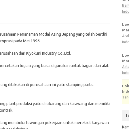
Ban
Ind
Low
Man
erusahaan Penanaman Modal Asing Jepang yang telah berdiri
Ara
roprasi pada Mei 1996.
Ind
rusahaan dari Kiyokuni Industry Co.,Ltd.
Low
Man
percetakan logam yang biasa digunakan untuk bagian dari alat
Ast
Ind
ng dilakukan di perusahaan ini yaitu stamping parts,
Lok
Ind
Tan
ang plant produksi yaitu di cikarang dan karawang dan memiliki
kontrak.
T
sedang membuka lowongan pekerjaan untuk merekrut karyawan
Kam