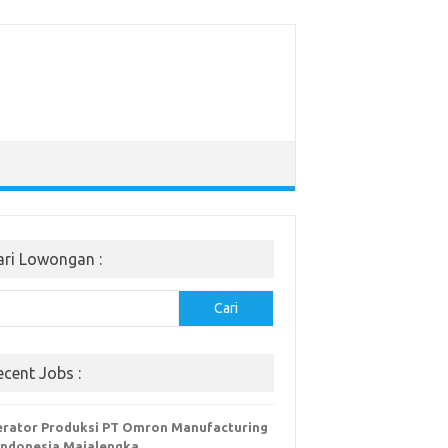
ari Lowongan :
Cari
ecent Jobs :
rator Produksi PT Omron Manufacturing
Indonesia Majalengka