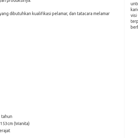
yah produksinya.
unt
kar
 yang dibutuhkan kualifikasi pelamar, dan tatacara melamar
vis
ter
ber
3 tahun
 153cm (Wanita)
rajat