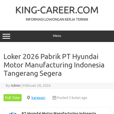
Skip
to
KING-CAREER.COM
content
INFORMASI LOWONGAN KERJA TERKINI
Menu
Loker 2026 Pabrik PT Hyundai
Motor Manufacturing Indonesia
Tangerang Segera
By
Admin
|
Februari 28, 2026
Full Time
karawaci
Posted 5 bulan ago
PT Hyundai Motor Manufacturing Indonesia