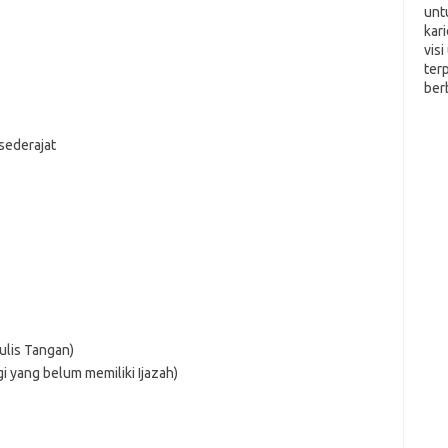
unt
kar
vis
ter
ber
sederajat
ulis Tangan)
gi yang belum memiliki Ijazah)