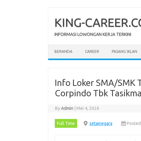
Skip
to
content
KING-CAREER.
INFORMASI LOWONGAN KERJA TERKINI
BERANDA
CAREER
PASANG IKLAN
Info Loker SMA/SMK T
Corpindo Tbk Tasikma
By
Admin
|
Mei 4, 2026
Full Time
setainegara
Posted