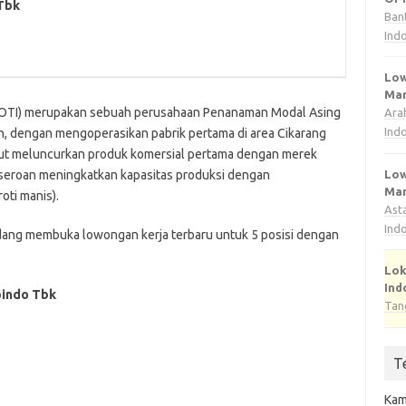
Tbk
Ban
Ind
Low
Man
OTI) merupakan sebuah perusahaan Penanaman Modal Asing
Ara
Ind
n, dengan mengoperasikan pabrik pertama di area Cikarang
but meluncurkan produk komersial pertama dengan merek
Low
rseroan meningkatkan kapasitas produksi dengan
Man
oti manis).
Ast
Ind
edang membuka lowongan kerja terbaru untuk 5 posisi dengan
Lok
Ind
pindo Tbk
Tan
T
Kam