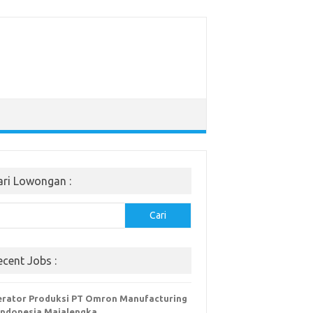
ari Lowongan :
Cari
ecent Jobs :
rator Produksi PT Omron Manufacturing
Indonesia Majalengka