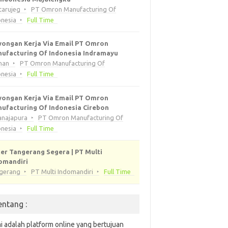
tarujeg
PT Omron Manufacturing Of
onesia
Full Time
ongan Kerja Via Email PT Omron
ufacturing Of Indonesia Indramayu
han
PT Omron Manufacturing Of
onesia
Full Time
ongan Kerja Via Email PT Omron
ufacturing Of Indonesia Cirebon
anajapura
PT Omron Manufacturing Of
onesia
Full Time
er Tangerang Segera | PT Multi
omandiri
gerang
PT Multi Indomandiri
Full Time
entang :
i adalah platform online yang bertujuan