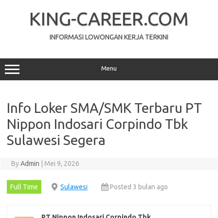
Skip
to
KING-CAREER.COM
content
INFORMASI LOWONGAN KERJA TERKINI
Menu
Info Loker SMA/SMK Terbaru PT
Nippon Indosari Corpindo Tbk
Sulawesi Segera
By
Admin
|
Mei 9, 2026
Full Time
Sulawesi
Posted 3 bulan ago
PT Nippon Indosari Corpindo Tbk