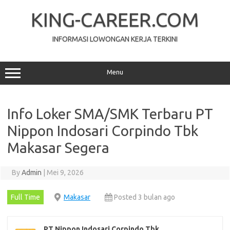
Skip
to
KING-CAREER.COM
content
INFORMASI LOWONGAN KERJA TERKINI
Menu
Info Loker SMA/SMK Terbaru PT
Nippon Indosari Corpindo Tbk
Makasar Segera
By
Admin
|
Mei 9, 2026
Full Time
Makasar
Posted 3 bulan ago
PT Nippon Indosari Corpindo Tbk