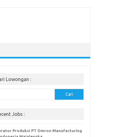
ari Lowongan :
Cari
ecent Jobs :
rator Produksi PT Omron Manufacturing
Indonesia Majalengka