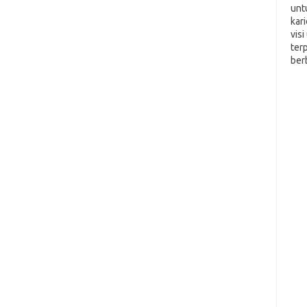
unt
kar
vis
ter
ber