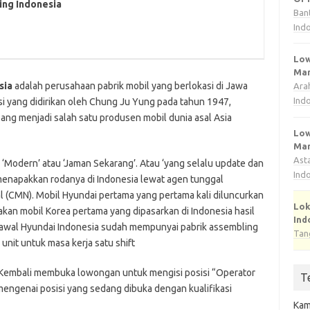
ing Indonesia
Ban
Ind
Low
Man
sia
adalah perusahaan pabrik mobil yang berlokasi di Jawa
Ara
Ind
si yang didirikan oleh Chung Ju Yung pada tahun 1947,
ng menjadi salah satu produsen mobil dunia asal Asia
Low
Man
Ast
‘Modern’ atau ‘Jaman Sekarang’. Atau ‘yang selalu update dan
Ind
enapakkan rodanya di Indonesia lewat agen tunggal
 (CMN). Mobil Hyundai pertama yang pertama kali diluncurkan
Lok
kan mobil Korea pertama yang dipasarkan di Indonesia hasil
Ind
ak awal Hyundai Indonesia sudah mempunyai pabrik assembling
Tan
unit untuk masa kerja satu shift
 Kembali membuka lowongan untuk mengisi posisi “Operator
T
i mengenai posisi yang sedang dibuka dengan kualifikasi
Kam