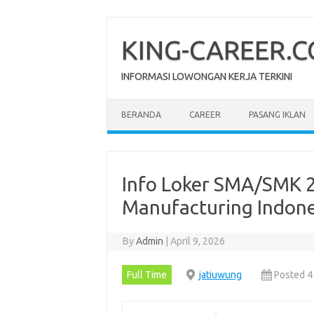
Skip
to
content
KING-CAREER.
INFORMASI LOWONGAN KERJA TERKINI
BERANDA
CAREER
PASANG IKLAN
Info Loker SMA/SMK 
Manufacturing Indon
By
Admin
|
April 9, 2026
Full Time
jatiuwung
Posted 4