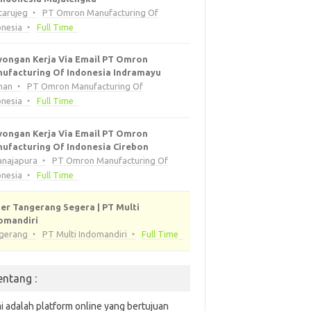
tarujeg
PT Omron Manufacturing Of
onesia
Full Time
ongan Kerja Via Email PT Omron
ufacturing Of Indonesia Indramayu
han
PT Omron Manufacturing Of
onesia
Full Time
ongan Kerja Via Email PT Omron
ufacturing Of Indonesia Cirebon
anajapura
PT Omron Manufacturing Of
onesia
Full Time
er Tangerang Segera | PT Multi
omandiri
gerang
PT Multi Indomandiri
Full Time
entang :
i adalah platform online yang bertujuan