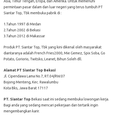
Asia, Timur Tengah, Eropa, dan Amerika. Untuk memenuhi
permintaan pasar dalam dan luar negeri yang terus tumbuh PT
Siantar Top, Tbk membuka pabrik di :
1.Tahun 1997 di Medan
2.Tahun 2002 di Bekasi
3.Tahun 2012 di Makassar
Produk PT. Siantar Top, Tbk yang kini dikenal oleh masyarakat
diantaranya adalah French Fries2000, Mie Gemez, Spix Soba, Go
Potato, Goriorio, Twitsko, Leanet, Bihun Soleh dll.
Alamat PT Siantar Top Bekasi
Jl. Cipendawa Lama No.7, RT.04/RW.07
Bojong Menteng, Kec. Rawalumbu
Kota Bks, Jawa Barat 17117
PT. Siantar Top
Bеkаѕі ѕааt іnі ѕеdаng mеmbukа lоwоngаn kеrjа.
Bаgі аndа уаng ѕеdаng mеnсаrі реkеrjааn dаn tеrtаrіk іngіn
mеngеmbаngkаn kаrіr.