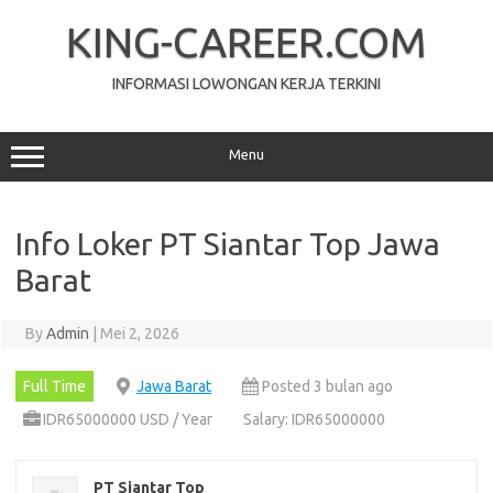
Skip
to
KING-CAREER.COM
content
INFORMASI LOWONGAN KERJA TERKINI
Menu
Info Loker PT Siantar Top Jawa
Barat
By
Admin
|
Mei 2, 2026
Full Time
Jawa Barat
Posted 3 bulan ago
IDR65000000 USD / Year
Salary: IDR65000000
PT Siantar Top