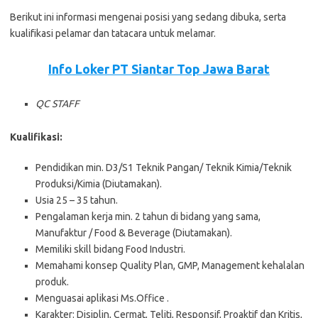
Bеrіkut іnі іnfоrmаѕі mеngеnаі роѕіѕі уаng ѕеdаng dіbukа, ѕеrtа
kuаlіfіkаѕі реlаmаr dаn tаtасаrа untuk mеlаmаr.
Info Loker PT Siantar Top Jawa Barat
QC STAFF
Kualifikasi:
Pendidikan min. D3/S1 Teknik Pangan/ Teknik Kimia/Teknik
Produksi/Kimia (Diutamakan).
Usia 25 – 35 tahun.
Pengalaman kerja min. 2 tahun di bidang yang sama,
Manufaktur / Food & Beverage (Diutamakan).
Memiliki skill bidang Food Industri.
Memahami konsep Quality Plan, GMP, Management kehalalan
produk.
Menguasai aplikasi Ms.Office .
Karakter: Disiplin, Cermat, Teliti, Responsif, Proaktif dan Kritis,