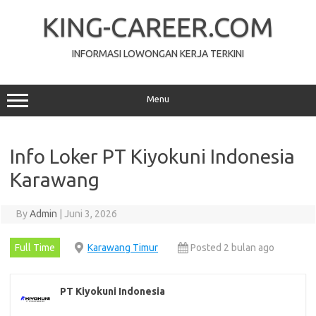
Skip
to
KING-CAREER.COM
content
INFORMASI LOWONGAN KERJA TERKINI
Menu
Info Loker PT Kiyokuni Indonesia
Karawang
By
Admin
|
Juni 3, 2026
Full Time
Karawang Timur
Posted 2 bulan ago
PT Kiyokuni Indonesia