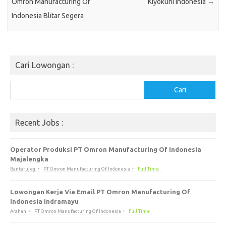
Omron Manufacturing Of
Kiyokuni Indonesia
→
Indonesia Blitar Segera
Cari Lowongan :
Cari
Cari
Recent Jobs :
Operator Produksi PT Omron Manufacturing Of Indonesia
Majalengka
Bantarujeg
PT Omron Manufacturing Of Indonesia
Full Time
Lowongan Kerja Via Email PT Omron Manufacturing Of
Indonesia Indramayu
Arahan
PT Omron Manufacturing Of Indonesia
Full Time