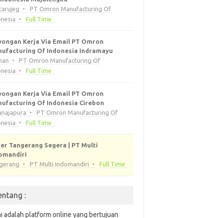
tarujeg
PT Omron Manufacturing Of
onesia
Full Time
ongan Kerja Via Email PT Omron
ufacturing Of Indonesia Indramayu
han
PT Omron Manufacturing Of
onesia
Full Time
ongan Kerja Via Email PT Omron
ufacturing Of Indonesia Cirebon
anajapura
PT Omron Manufacturing Of
onesia
Full Time
er Tangerang Segera | PT Multi
omandiri
gerang
PT Multi Indomandiri
Full Time
entang :
i adalah platform online yang bertujuan