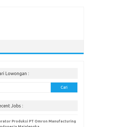
ari Lowongan :
Cari
ecent Jobs :
rator Produksi PT Omron Manufacturing
Indonesia Majalengka