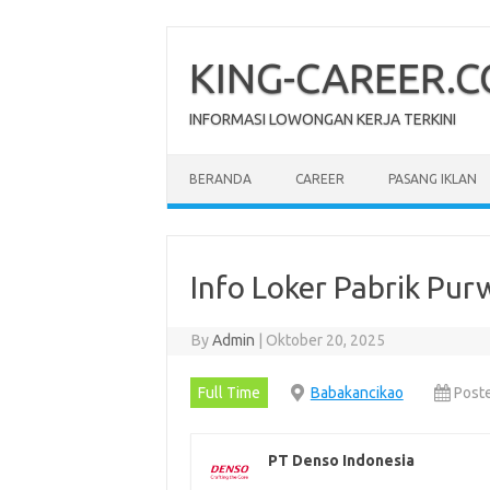
Skip
to
content
KING-CAREER.
INFORMASI LOWONGAN KERJA TERKINI
BERANDA
CAREER
PASANG IKLAN
Info Loker Pabrik Pu
By
Admin
|
Oktober 20, 2025
Full Time
Babakancikao
Post
PT Denso Indonesia