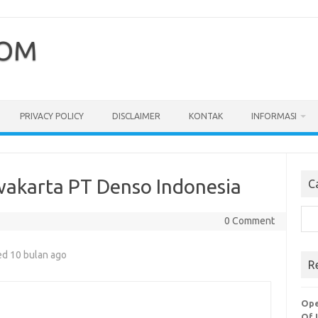
COM
PRIVACY POLICY
DISCLAIMER
KONTAK
INFORMASI
rwakarta PT Denso Indonesia
C
Cari
0 Comment
ed 10 bulan ago
R
Ope
Of 