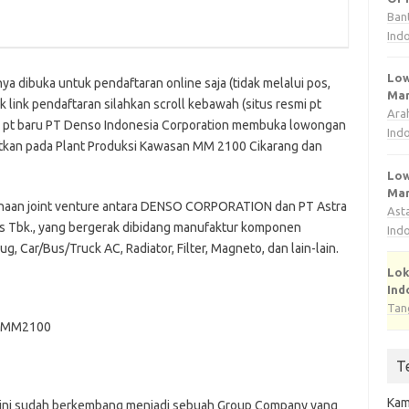
Ban
Ind
Low
nya dibuka untuk pendaftaran online saja (tidak melalui pos,
Man
k link pendaftaran silahkan scroll kebawah (situs resmi pt
Ara
rja pt baru PT Denso Indonesia Corporation membuka lowongan
Ind
patkan pada Plant Produksi Kawasan MM 2100 Cikarang dan
Low
Man
aan joint venture antara DENSO CORPORATION dan PT Astra
Ast
rts Tbk., yang bergerak dibidang manufaktur komponen
Ind
, Car/Bus/Truck AC, Radiator, Filter, Magneto, dan lain-lain.
Lok
Ind
Tan
ri MM2100
T
Kam
a, kini sudah berkembang menjadi sebuah Group Company yang