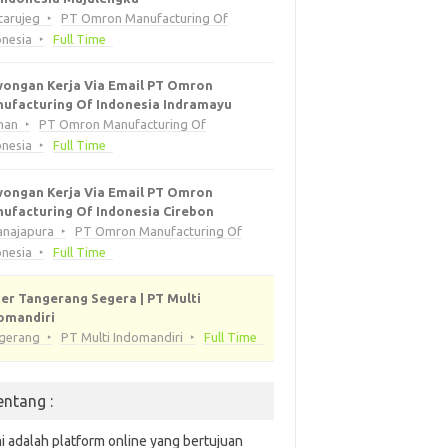
tarujeg
PT Omron Manufacturing Of
onesia
Full Time
ongan Kerja Via Email PT Omron
ufacturing Of Indonesia Indramayu
han
PT Omron Manufacturing Of
onesia
Full Time
ongan Kerja Via Email PT Omron
ufacturing Of Indonesia Cirebon
anajapura
PT Omron Manufacturing Of
onesia
Full Time
er Tangerang Segera | PT Multi
omandiri
gerang
PT Multi Indomandiri
Full Time
entang :
i adalah platform online yang bertujuan