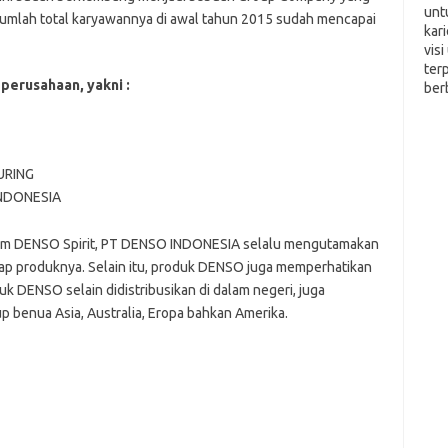
unt
lah total karyawannya di awal tahun 2015 sudah mencapai
kar
vis
ter
erusahaan, yakni :
ber
URING
NDONESIA
alam DENSO Spirit, PT DENSO INDONESIA selalu mengutamakan
ap produknya. Selain itu, produk DENSO juga memperhatikan
k DENSO selain didistribusikan di dalam negeri, juga
 benua Asia, Australia, Eropa bahkan Amerika.