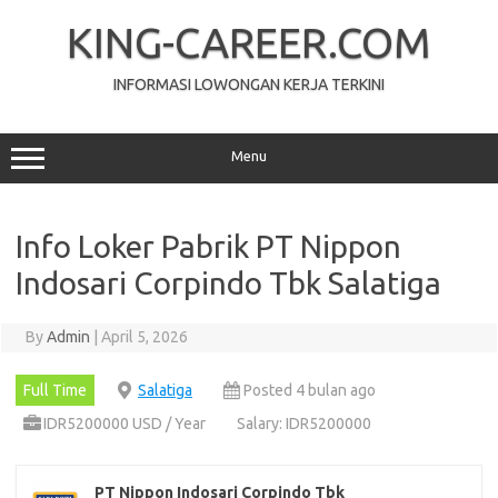
Skip
to
KING-CAREER.COM
content
INFORMASI LOWONGAN KERJA TERKINI
Menu
Info Loker Pabrik PT Nippon
Indosari Corpindo Tbk Salatiga
By
Admin
|
April 5, 2026
Full Time
Salatiga
Posted 4 bulan ago
IDR5200000 USD / Year
Salary: IDR5200000
PT Nippon Indosari Corpindo Tbk