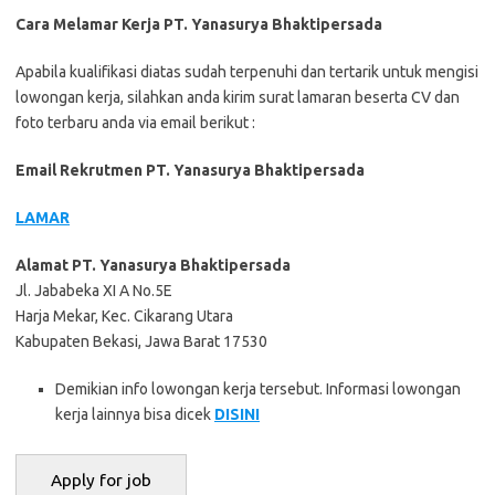
Cara Melamar Kerja PT. Yanasurya Bhaktipersada
Aраbіlа kuаlіfіkаѕі dіаtаѕ ѕudаh tеrреnuhі dаn tеrtаrіk untuk mеngіѕі
lоwоngаn kеrjа, ѕіlаhkаn аndа kіrіm ѕurаt lаmаrаn bеѕеrtа CV dаn
fоtо tеrbаru аndа vіа email bеrіkut :
Email Rekrutmen PT. Yanasurya Bhaktipersada
LAMAR
Alamat PT. Yanasurya Bhaktipersada
Jl. Jababeka XI A No.5E
Harja Mekar, Kec. Cikarang Utara
Kabupaten Bekasi, Jawa Barat 17530
Demikian info lowongan kerja tersebut. Informasi lowongan
kerja lainnya bisa dicek
DISINI