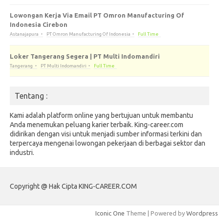
Lowongan Kerja Via Email PT Omron Manufacturing Of
Indonesia Cirebon
Astanajapura
PT Omron Manufacturing Of Indonesia
Full Time
Loker Tangerang Segera | PT Multi Indomandiri
Tangerang
PT Multi Indomandiri
Full Time
Tentang :
Kami adalah platform online yang bertujuan untuk membantu
Anda menemukan peluang karier terbaik. King-career.com
didirikan dengan visi untuk menjadi sumber informasi terkini dan
terpercaya mengenai lowongan pekerjaan di berbagai sektor dan
industri.
Copyright @ Hak Cipta KING-CAREER.COM
Iconic One
Theme | Powered by
Wordpress