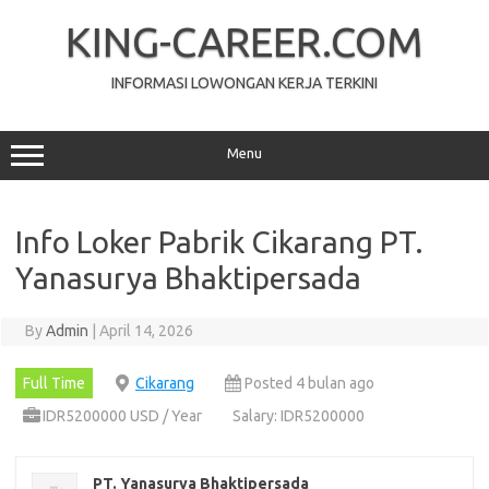
Skip
to
KING-CAREER.COM
content
INFORMASI LOWONGAN KERJA TERKINI
Menu
Info Loker Pabrik Cikarang PT.
Yanasurya Bhaktipersada
By
Admin
|
April 14, 2026
Full Time
Cikarang
Posted 4 bulan ago
IDR5200000 USD / Year
Salary: IDR5200000
PT. Yanasurya Bhaktipersada