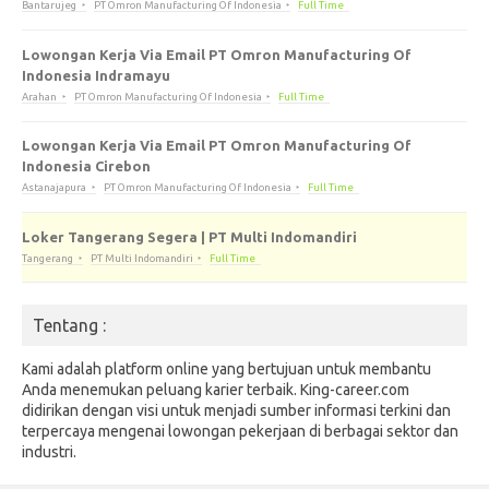
Bantarujeg
PT Omron Manufacturing Of Indonesia
Full Time
Lowongan Kerja Via Email PT Omron Manufacturing Of
Indonesia Indramayu
Arahan
PT Omron Manufacturing Of Indonesia
Full Time
Lowongan Kerja Via Email PT Omron Manufacturing Of
Indonesia Cirebon
Astanajapura
PT Omron Manufacturing Of Indonesia
Full Time
Loker Tangerang Segera | PT Multi Indomandiri
Tangerang
PT Multi Indomandiri
Full Time
Tentang :
Kami adalah platform online yang bertujuan untuk membantu
Anda menemukan peluang karier terbaik. King-career.com
didirikan dengan visi untuk menjadi sumber informasi terkini dan
terpercaya mengenai lowongan pekerjaan di berbagai sektor dan
industri.