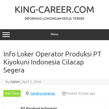
Skip
to
KING-CAREER.COM
content
INFORMASI LOWONGAN KERJA TERKINI
Menu
Info Loker Operator Produksi PT
Kiyokuni Indonesia Cilacap
Segera
By
Admin
|
April 5, 2026
Full Time
Gandrungmangu
Posted 4 bulan ago
PT Kiyokuni Indonesia