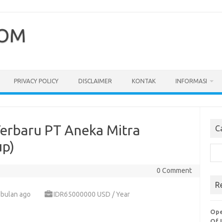
COM
PRIVACY POLICY
DISCLAIMER
KONTAK
INFORMASI
Terbaru PT Aneka Mitra
C
up)
Cari
0 Comment
R
 bulan ago
IDR65000000 USD / Year
Ope
Of 