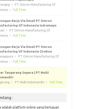
tarujeg
PT Omron Manufacturing Of
onesia
Full Time
ongan Kerja Via Email PT Omron
ufacturing Of Indonesia Indramayu
han
PT Omron Manufacturing Of
onesia
Full Time
ongan Kerja Via Email PT Omron
ufacturing Of Indonesia Cirebon
anajapura
PT Omron Manufacturing Of
onesia
Full Time
er Tangerang Segera | PT Multi
omandiri
gerang
PT Multi Indomandiri
Full Time
entang :
i adalah platform online yang bertujuan