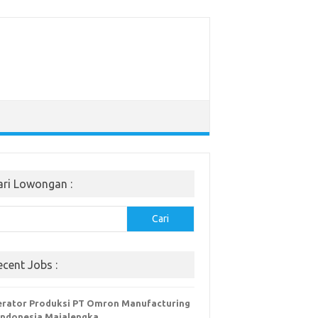
ari Lowongan :
Cari
ecent Jobs :
rator Produksi PT Omron Manufacturing
Indonesia Majalengka