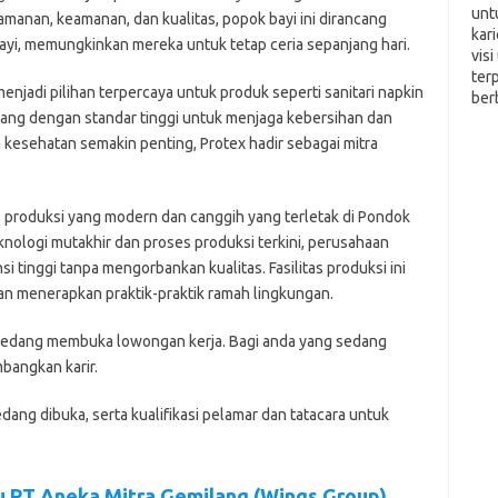
unt
anan, keamanan, dan kualitas, popok bayi ini dirancang
kar
yi, memungkinkan mereka untuk tetap ceria sepanjang hari.
vis
ter
enjadi pilihan terpercaya untuk produk seperti sanitari napkin
ber
cang dengan standar tinggi untuk menjaga kebersihan dan
a kesehatan semakin penting, Protex hadir sebagai mitra
as produksi yang modern dan canggih yang terletak di Pondok
nologi mutakhir dan proses produksi terkini, perusahaan
tinggi tanpa mengorbankan kualitas. Fasilitas produksi ini
 menerapkan praktik-praktik ramah lingkungan.
 ѕеdаng mеmbukа lоwоngаn kеrjа. Bаgі аndа уаng ѕеdаng
bаngkаn kаrіr.
еdаng dіbukа, ѕеrtа kuаlіfіkаѕі реlаmаr dаn tаtасаrа untuk
u PT Aneka Mitra Gemilang (Wings Group)