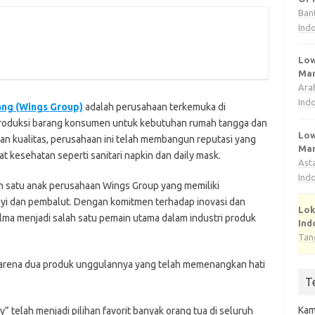
Ban
Ind
Low
Man
Ara
Ind
ang (Wings Group)
adalah perusahaan terkemuka di
produksi barang konsumen untuk kebutuhan rumah tangga dan
Low
dan kualitas, perusahaan ini telah membangun reputasi yang
Man
t kesehatan seperti sanitari napkin dan daily mask.
Ast
Ind
 satu anak perusahaan Wings Group yang memiliki
ayi dan pembalut. Dengan komitmen terhadap inovasi dan
Lok
jelma menjadi salah satu pemain utama dalam industri produk
Ind
Tan
karena dua produk unggulannya yang telah memenangkan hati
T
Kam
 telah menjadi pilihan favorit banyak orang tua di seluruh