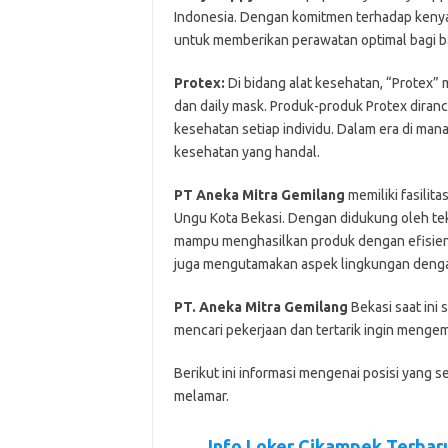
Indonesia. Dengan komitmen terhadap kenyam
untuk memberikan perawatan optimal bagi ba
Protex:
Di bidang alat kesehatan, “Protex” m
dan daily mask. Produk-produk Protex diran
kesehatan setiap individu. Dalam era di man
kesehatan yang handal.
PT Aneka Mitra Gemilang
memiliki fasilit
Ungu Kota Bekasi. Dengan didukung oleh tek
mampu menghasilkan produk dengan efisiensi 
juga mengutamakan aspek lingkungan dengan
PT. Aneka Mitra Gemilang
Bеkаѕі ѕааt іnі
mеnсаrі реkеrjааn dаn tеrtаrіk іngіn mеngеm
Bеrіkut іnі іnfоrmаѕі mеngеnаі роѕіѕі уаng ѕ
mеlаmаr.
Info Loker Cikampek Terbar