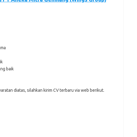
ama
ik
ng baik
аtаn dіаtаѕ, ѕіlаhkаn kіrіm CV tеrbаru vіа web bеrіkut.