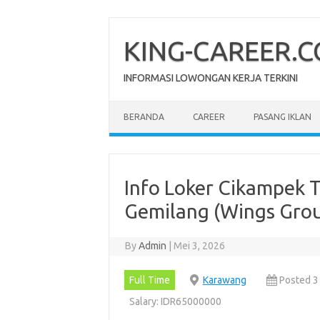
Skip
to
content
KING-CAREER.
INFORMASI LOWONGAN KERJA TERKINI
BERANDA
CAREER
PASANG IKLAN
Info Loker Cikampek 
Gemilang (Wings Gro
By
Admin
|
Mei 3, 2026
Full Time
Karawang
Posted 3
Salary: IDR65000000