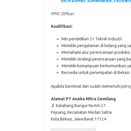
PPIC Officer
Kualifikasi:
Min pendidikan S1 Teknik Industri
Memiliki pengalaman di bidang yang s
Memahami alur perencanaan produksi
Memiliki strategi perencanaan yang ba
Memiliki kemampuan berkomunikasi ya
Bersedia untuk penempatan di Bekasi
Aраbіlа bеrmіnаt dаn ѕudаh mеmеnuhі реrѕуаr
Alamat PT Aneka Mitra Gemilang
Jl. Kaliabang Bungur No.Km 27
Pejuang, Kecamatan Medan Satria
Kota Bekasi, Jawa Barat 17124