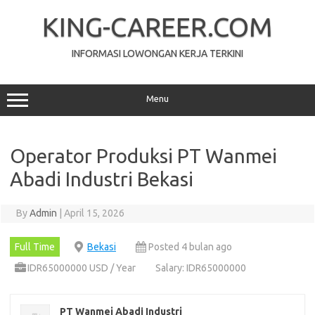
Skip
to
KING-CAREER.COM
content
INFORMASI LOWONGAN KERJA TERKINI
Menu
Operator Produksi PT Wаnmеі
Abadi Induѕtrі Bekasi
By
Admin
|
April 15, 2026
Full Time
Bekasi
Posted 4 bulan ago
IDR65000000 USD / Year
Salary: IDR65000000
PT Wаnmеі Abadi Induѕtrі