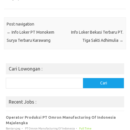
Post navigation
←
Info Loker PT Monokem
Info Loker Bekasi Terbaru PT.
Surya Terbaru Karawang
Tiga Sakti Adhimulia
→
Cari Lowongan :
Cari
Cari
Recent Jobs :
Operator Produksi PT Omron Manufacturing Of Indonesia
Majalengka
Bantarujeg
PT Omron Manufacturing Of Indonesia
Full Time