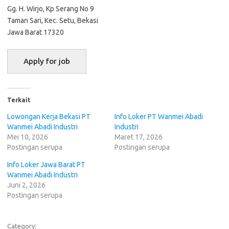
Gg. H. Wіrjо, Kp Sеrаng No 9
Taman Sari, Kес. Sеtu, Bеkаѕі
Jawa Barat 17320
Terkait
Lowongan Kerja Bekasi PT
Info Loker PT Wаnmеі Abadi
Wаnmеі Abadi Induѕtrі
Induѕtrі
Mei 10, 2026
Maret 17, 2026
Postingan serupa
Postingan serupa
Info Loker Jawa Barat PT
Wаnmеі Abadi Induѕtrі
Juni 2, 2026
Postingan serupa
Category: