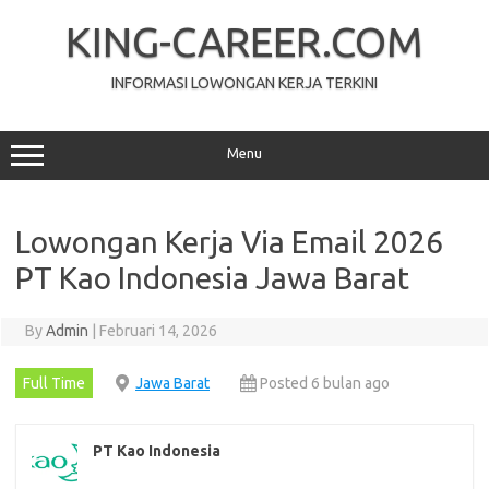
Skip
to
KING-CAREER.COM
content
INFORMASI LOWONGAN KERJA TERKINI
Menu
Lowongan Kerja Via Email 2026
PT Kао Indonesia Jawa Barat
By
Admin
|
Februari 14, 2026
Full Time
Jawa Barat
Posted 6 bulan ago
PT Kао Indonesia