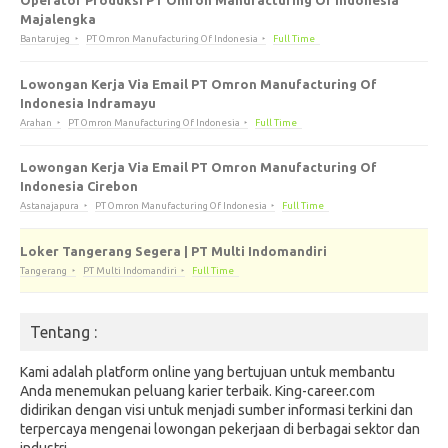
Operator Produksi PT Omron Manufacturing Of Indonesia
Majalengka
Bantarujeg
PT Omron Manufacturing Of Indonesia
Full Time
Lowongan Kerja Via Email PT Omron Manufacturing Of
Indonesia Indramayu
Arahan
PT Omron Manufacturing Of Indonesia
Full Time
Lowongan Kerja Via Email PT Omron Manufacturing Of
Indonesia Cirebon
Astanajapura
PT Omron Manufacturing Of Indonesia
Full Time
Loker Tangerang Segera | PT Multi Indomandiri
Tangerang
PT Multi Indomandiri
Full Time
Tentang :
Kami adalah platform online yang bertujuan untuk membantu
Anda menemukan peluang karier terbaik. King-career.com
didirikan dengan visi untuk menjadi sumber informasi terkini dan
terpercaya mengenai lowongan pekerjaan di berbagai sektor dan