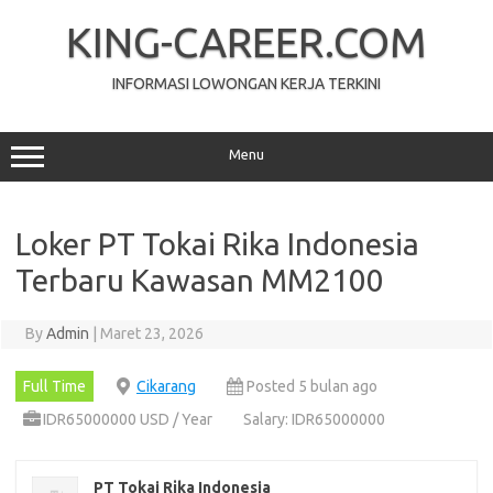
Skip
to
KING-CAREER.COM
content
INFORMASI LOWONGAN KERJA TERKINI
Menu
Loker PT Tokai Rіkа Indonesia
Terbaru Kawasan MM2100
By
Admin
|
Maret 23, 2026
Full Time
Cikarang
Posted 5 bulan ago
IDR65000000 USD / Year
Salary: IDR65000000
PT Tokai Rіkа Indonesia