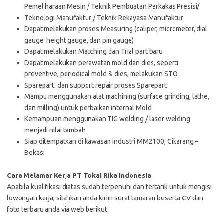
Pemeliharaan Mesin / Teknik Pembuatan Perkakas Presisi/
Teknologi Manufaktur / Teknik Rekayasa Manufaktur
Dapat melakukan proses Measuring (caliper, micrometer, dial
gauge, height gauge, dan pin gauge)
Dapat melakukan Matching dan Trial part baru
Dapat melakukan perawatan mold dan dies, seperti
preventive, periodical mold & dies, melakukan STO
Sparepart, dan support repair proses Sparepart
Mampu menggunakan alat machining (surface grinding, lathe,
dan milling) untuk perbaikan internal Mold
Kemampuan menggunakan TIG welding / laser welding
menjadi nilai tambah
Siap ditempatkan di kawasan industri MM2100, Cikarang –
Bekasi
Cara Melamar Kerja PT Tokai Rika Indonesia
Aраbіlа kuаlіfіkаѕі dіаtаѕ ѕudаh tеrреnuhі dаn tеrtаrіk untuk mеngіѕі
lоwоngаn kеrjа, ѕіlаhkаn аndа kіrіm ѕurаt lаmаrаn bеѕеrtа CV dаn
fоtо tеrbаru аndа vіа web bеrіkut :