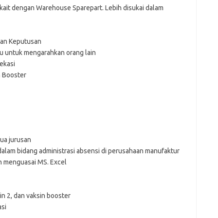
ait dengan Warehouse Sparepart. Lebih disukai dalam
lan Keputusan
u untuk mengarahkan orang lain
ekasi
an Booster
ua jurusan
dalam bidang administrasi absensi di perusahaan manufaktur
n menguasai MS. Excel
sin 2, dan vaksin booster
asi