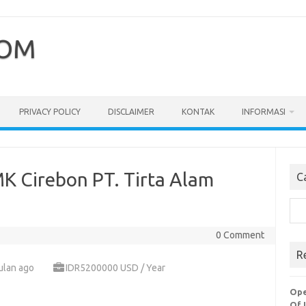
COM
PRIVACY POLICY
DISCLAIMER
KONTAK
INFORMASI
K Cirebon PT. Tirta Alаm
C
Cari
0 Comment
R
ulan ago
IDR5200000 USD / Year
Ope
Of 