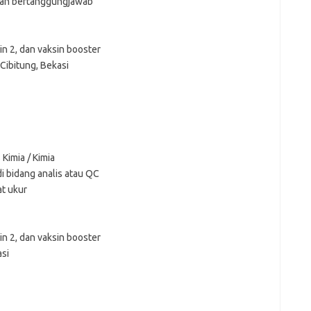
, dan bertanggungjawab
sin 2, dan vaksin booster
ibitung, Bekasi
Kimia / Kimia
i bidang analis atau QC
t ukur
sin 2, dan vaksin booster
asi