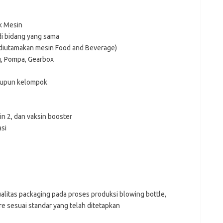
k Mesin
di bidang yang sama
(diutamakan mesin Food and Beverage)
g, Pompa, Gearbox
maupun kelompok
sin 2, dan vaksin booster
asi
litas packaging pada proses produksi blowing bottle,
ure sesuai standar yang telah ditetapkan