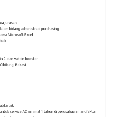
ua jurusan
dalam bidang administrasi purchasing
ama Microsoft Excel
baik
sin 2, dan vaksin booster
ibitung, Bekasi
l/Listrik
ntuk service AC minimal 1 tahun di perusahaan manufaktur