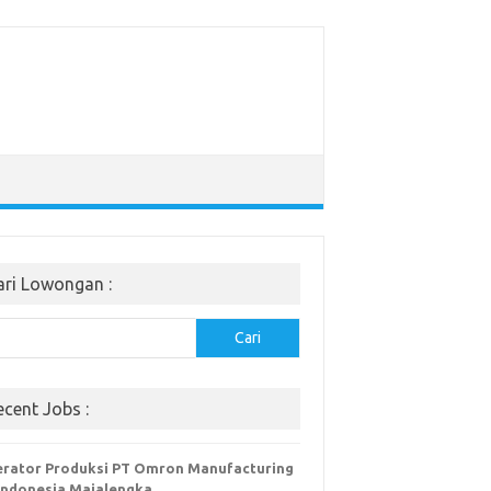
ari Lowongan :
Cari
ecent Jobs :
rator Produksi PT Omron Manufacturing
Indonesia Majalengka