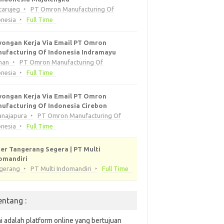
tarujeg
PT Omron Manufacturing Of
onesia
Full Time
ongan Kerja Via Email PT Omron
ufacturing Of Indonesia Indramayu
han
PT Omron Manufacturing Of
onesia
Full Time
ongan Kerja Via Email PT Omron
ufacturing Of Indonesia Cirebon
anajapura
PT Omron Manufacturing Of
onesia
Full Time
er Tangerang Segera | PT Multi
omandiri
gerang
PT Multi Indomandiri
Full Time
entang :
i adalah platform online yang bertujuan