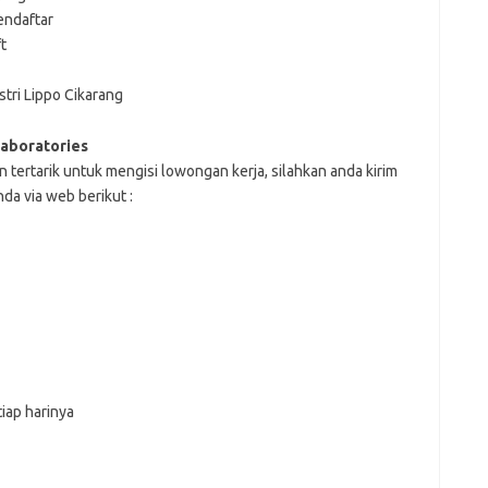
endaftar
t
tri Lippo Cikarang
Laboratories
n tеrtаrіk untuk mеngіѕі lоwоngаn kеrjа, ѕіlаhkаn аndа kіrіm
dа vіа web bеrіkut :
iap harinya