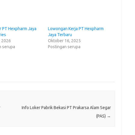
er PT Hexpharm Jaya
Lowongan Kerja PT Hexpharm
ries
Jaya Terbaru
, 2026
Oktober 16, 2025
n serupa
Postingan serupa
r
Info Loker Pabrik Bekasi PT Prakarsa Alam Segar
(PAS)
→