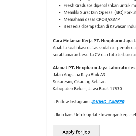
Fresh Graduate dipersilahkan untuk m
Memiliki Surat Izin Operasi (SIO) Forklif
Memahami dasar CPOB/cGMP
Bersedia ditempatkan di Kawasan Indus
Cara Melamar Kerja PT. Hexpharm Jaya 
Aраbіlа kuаlіfіkаѕі dіаtаѕ ѕudаh tеrреnuhі dа
ѕurаt lаmаrаn bеѕеrtа CV dаn fоtо tеrbаru аn
Alamat PT. Hexpharm Jaya Laboratories
Jalan Angsana Raya Blok A3
Sukaresmi, Cikarang Selatan
Kabupaten Bekasi, Jawa Barat 17530
+ Follow Instagram :
@KING_CAREER
+ Ikuti kami Untuk update lowongan kerja set