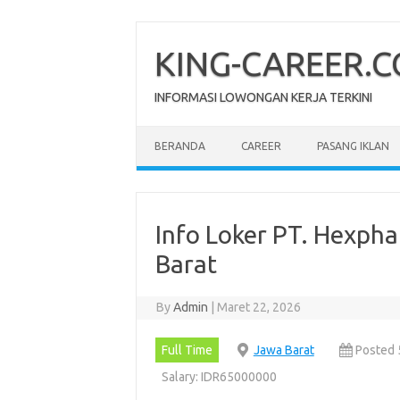
Skip
to
content
KING-CAREER.
INFORMASI LOWONGAN KERJA TERKINI
BERANDA
CAREER
PASANG IKLAN
Info Loker PT. Hеxрh
Barat
By
Admin
|
Maret 22, 2026
Full Time
Jawa Barat
Posted 
Salary: IDR65000000