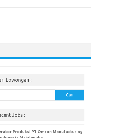
ari Lowongan :
Cari
ecent Jobs :
rator Produksi PT Omron Manufacturing
Indonesia Majalengka