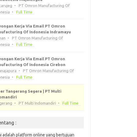
tarujeg
PT Omron Manufacturing Of
onesia
Full Time
ongan Kerja Via Email PT Omron
ufacturing Of Indonesia Indramayu
han
PT Omron Manufacturing Of
onesia
Full Time
ongan Kerja Via Email PT Omron
ufacturing Of Indonesia Cirebon
anajapura
PT Omron Manufacturing Of
onesia
Full Time
er Tangerang Segera | PT Multi
omandiri
gerang
PT Multi Indomandiri
Full Time
entang :
i adalah platform online yang bertujuan