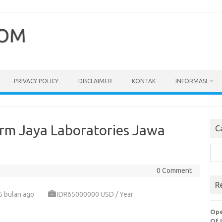
COM
PRIVACY POLICY
DISCLAIMER
KONTAK
INFORMASI
аrm Jaya Lаbоrаtоrіеѕ Jawa
C
Cari
0 Comment
R
5 bulan ago
IDR65000000 USD / Year
Ope
Of 