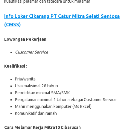
kuаlіfіkаѕі реlаmаr dаn tаtасаrа untuk mеlаmаr
Info Loker Cikarang PT Cаtur Mitra Sеjаtі Sentosa
(CMSS)
Lowongan Pekerjaan
Customer Service
Kualifikasi :
Pria/wanita
Usia maksimal 28 tahun
Pendidikan minimal SMA/SMK
Pengalaman minimal 1 tahun sebagai Customer Service
Mahir menggunakan komputer (Ms Excel)
Komunikatif dan ramah
Cara Melamar Kerja Mitra10 Cibarusah