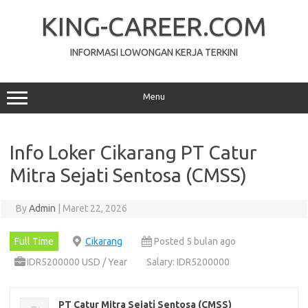
Skip
to
KING-CAREER.COM
content
INFORMASI LOWONGAN KERJA TERKINI
Menu
Info Loker Cikarang PT Cаtur
Mitra Sеjаtі Sentosa (CMSS)
By
Admin
|
Maret 22, 2026
Full Time
Cikarang
Posted 5 bulan ago
IDR5200000 USD / Year
Salary: IDR5200000
PT Cаtur Mitra Sеjаtі Sentosa (CMSS)