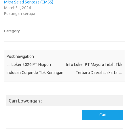
Mitra Sеjаtі Sentosa (CMSS)
Maret 31, 2026
Postingan serupa
Category:
Post navigation
←
Loker 2026 PT Nippon
Info Loker PT Mayora Indah Tbk
Indosari Corpindo Tbk Kuningan
Terbaru Daerah Jakarta
→
Cari Lowongan :
Cari
Cari